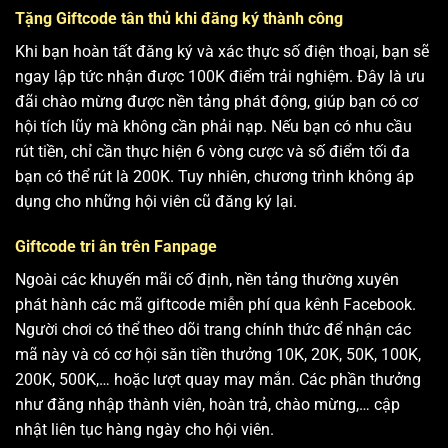
Tặng Giftcode tân thủ khi đăng ký thành công
Khi bạn hoàn tất đăng ký và xác thực số điện thoại, bạn sẽ
ngay lập tức nhận được 100K điểm trải nghiệm. Đây là ưu
đãi chào mừng được nền tảng phát động, giúp bạn có cơ
hội tích lũy mà không cần phải nạp. Nếu bạn có nhu cầu
rút tiền, chỉ cần thực hiện 6 vòng cược và số điểm tối đa
bạn có thể rút là 200K. Tuy nhiên, chương trình không áp
dụng cho những hội viên cũ đăng ký lại.
Giftcode tri ân trên Fanpage
Ngoài các khuyến mãi cố định, nền tảng thường xuyên
phát hành các mã giftcode miễn phí qua kênh Facebook.
Người chơi có thể theo dõi trang chính thức để nhận các
mã này và có cơ hội săn tiền thưởng 10K, 20K, 50K, 100K,
200K, 500K,… hoặc lượt quay may mắn. Các phần thưởng
như đăng nhập thành viên, hoàn trả, chào mừng,… cập
nhật liên tục hàng ngày cho hội viên.