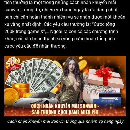
tiền thưởng là một trong những cách nhận khuyến mãi
sunwin. Trong đó, nhiệm vụ hàng ngày là đa dạng nhất,
bạn chỉ cần hoàn thành nhiệm vụ sẽ nhận được một khoản
xu vàng nhất định. Các yêu cầu thường là: “Cược tổng
200k trong game X”,… Ngoài ra còn có các chương trình
khác, chỉ cần hoàn thành số vòng cược hoặc tổng tiền
cược yêu cầu để nhận thưởng.
Cách nhận khuyến mãi Sunwin thông qua nhiệm vụ hàng ngày