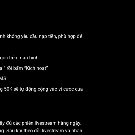
ình không yêu cầu nạp tiền, phù hợp để
 góc trên màn hình
i” rồi bấm “Kích hoạt”
SMS.
g 50K sẽ tự động cộng vào ví cược của
ầy đủ các phiên livestream hàng ngày.
g. Sau khi theo dõi livestream và nhận