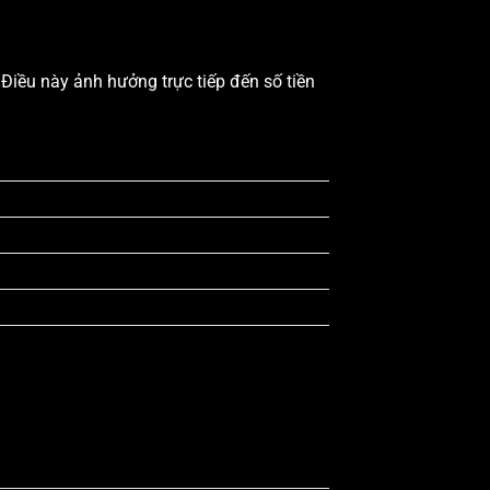
Điều này ảnh hưởng trực tiếp đến số tiền