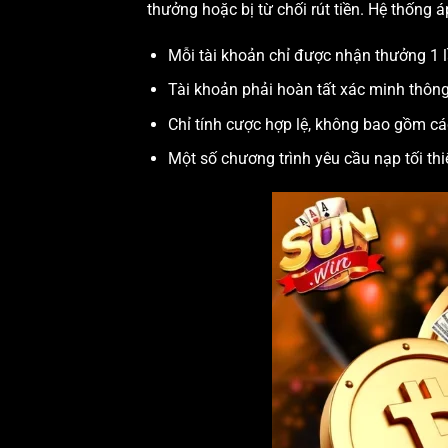
thưởng hoặc bị từ chối rút tiền. Hệ thống
Mỗi tài khoản chỉ được nhận thưởng 1 l
Tài khoản phải hoàn tất xác minh thông
Chỉ tính cược hợp lệ, không bao gồm các
Một số chương trình yêu cầu nạp tối thi