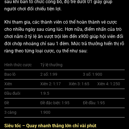
sau khi ban tổ chức công bố, độ trễ dưới 01 giây giúp
người chơi đối chiếu tiện lợi.
Khi tham gia, các thành viên có thể hoàn thành vé cược
cho nhiều ngày sau cùng lúc. Hơn nữa, điểm nhấn của trò
chơi nằm ở tỷ lệ ăn vượt trội lên đến x900 giúp hội viên đổi
đời chớp nhoáng chỉ sau 1 đêm. Mức trả thưởng hiển thị rõ
ràng theo từng loại cược, cụ thể như sau:
Hình thức cược
Tỷ lệ thưởng
Bao lô
2 số: 1:99
3 số: 1:900
Xiên
Xiên 2: 1:17
Xiên 3: 1:65
Xiên 4: 1:250
Đầu đuôi
1:9.5
Đề
Đề đặc biệt: 1:95
Đề đầu: 1:95
3 càng
1:900
Siêu tốc – Quay nhanh thắng lớn chỉ vài phút