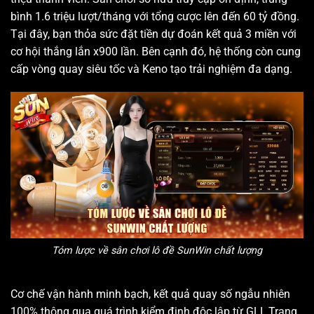
bình 1.6 triệu lượt/tháng với tổng cược lên đến 60 tỷ đồng.
Tại đây, bạn thỏa sức đặt tiền dự đoán kết quả 3 miền với
cơ hội thắng lắn x900 lần. Bên cạnh đó, hệ thống còn cung
cấp vòng quay siêu tốc và Keno tạo trải nghiệm đa dạng.
Tóm lược về sân chơi lô đề SunWin chất lượng
Cơ chế vận hành minh bạch, kết quả quay số ngẫu nhiên
100% thông qua quá trình kiểm định độc lập từ GLI. Trang