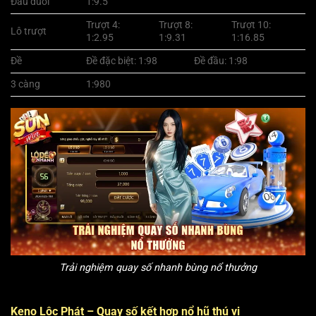
Đầu đuôi
1:9.5
Trượt 4:
Trượt 8:
Trượt 10:
Lô trượt
1:2.95
1:9.31
1:16.85
Đề
Đề đặc biệt: 1:98
Đề đầu: 1:98
3 càng
1:980
Trải nghiệm quay số nhanh bùng nổ thưởng
Keno Lộc Phát – Quay số kết hợp nổ hũ thú vị