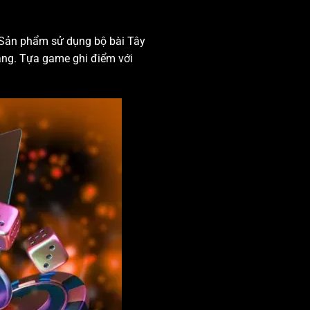
 Sản phẩm sử dụng bộ bài Tây
hắng. Tựa game ghi điểm với