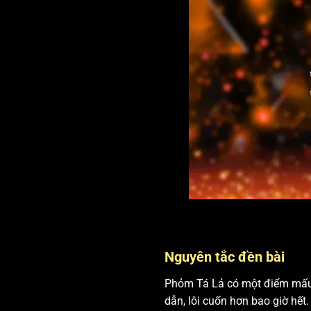
Nguyên tắc đền bài
Phỏm Tá Lả có một điểm mấu ch
dẫn, lôi cuốn hơn bao giờ hết