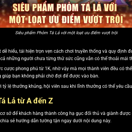
Siêu phẩm Phỏm Tá Lả với một loạt ưu điểm vượt trội
ễ hiểu, tái hiện trọn vẹn cách chơi truyền thống và quy định đ
cả những người chưa từng thử sức cũng vẫn có thể thoải mái t
 cược phong phú từ 1K, nhờ vậy mà mọi thành viên đều có thể 
 giúp bạn không phải chờ đợi để được vào bàn.
ỷ lệ thưởng khủng, hội viên sau khi lĩnh thưởng có thể yêu cầu 
Tá Lả từ A đến Z
à cơ sở để khách hàng thành công hạ gục đối thủ và giành được
ẽ chia sẻ hướng dẫn tường tận ngay dưới nội dung này.