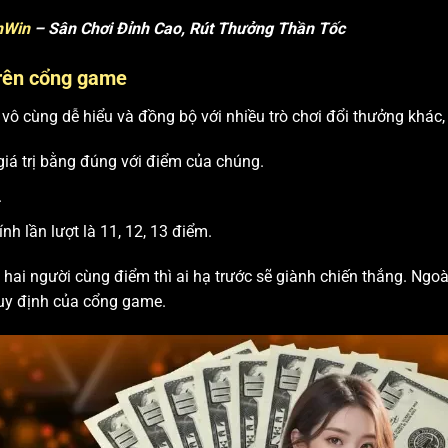
nWin
– Sân Chơi Đỉnh Cao, Rút Thưởng Thần Tốc
trên cổng game
vô cùng dễ hiểu và đồng bộ với nhiều trò chơi đổi thưởng khác, c
giá trị bằng đúng với điểm của chúng.
.
ính lần lượt là 11, 12, 13 điểm.
 hai người cùng điểm thì ai hạ trước sẽ giành chiến thắng. Ngoà
quy định của cổng game.