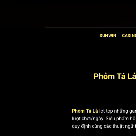
Bỏ
qua
nội
dung
SUNWIN
CASIN
Phỏm Tá Lả
Phỏm Tá Lả
lọt top những ga
lượt chơi/ngày. Siêu phẩm hỗ 
quy định cùng các thuật ngữ 