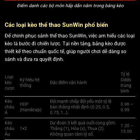
Điểm danh các bộ môn hấp dẫn nằm trong bảng kèo
Các loại kèo thể thao SunWin phổ biến
Để chinh phục sảnh thể thao SunWin, việc am hiểu các loại
kèo là bước đi chiến lược. Tại nền tảng, bảng kèo được
thiết kế theo chuẩn quốc tế, giúp người chơi dễ dàng so
sánh và đưa ra quyết định.
Tỷ lệ
Loại
Ký hiệu hệ
Odds
kèo
Đặc điểm vận hành
thống
trung
cược
bình
Kèo
Đội mạnh chấp đội yếu một tỷ lệ
HDP
0.96 –
châu
bàn thắng nhất định (0.25, 0.5,
(Handicap)
0.99
Á
0.75, 1…).
Kèo
Dự đoán 3 kết quả cuối cùng gồm:
1.20 –
châu
1×2
Thắng (1), Hòa (x), Thua (2).
15.00
Âu
Không quan tâm tỷ số.