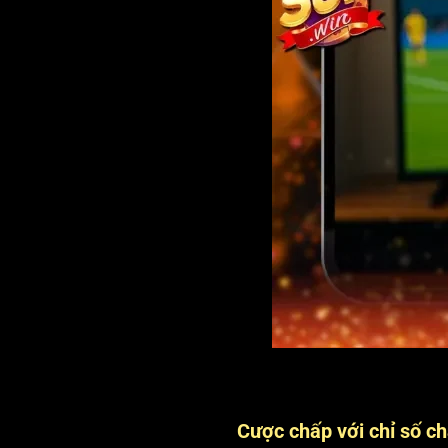
Cược chấp với chỉ số ch