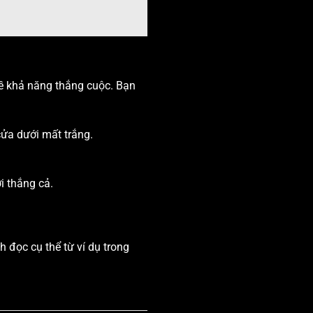
ề khả năng thắng cuộc. Bạn
cửa dưới mất trắng.
i thắng cả.
 đọc cụ thể từ ví dụ trong