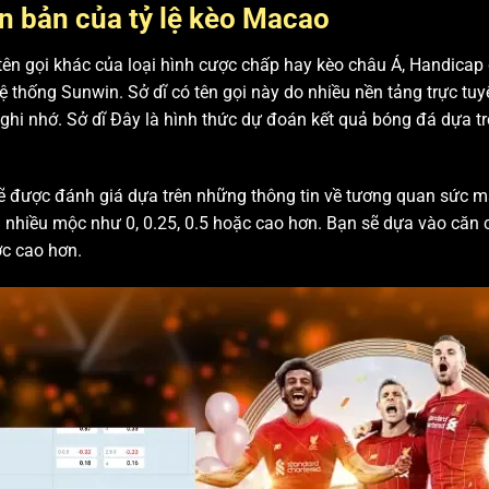
n bản của tỷ lệ kèo Macao
tên gọi khác của loại hình cược chấp hay kèo châu Á, Handicap 
ệ thống Sunwin. Sở dĩ có tên gọi này do nhiều nền tảng trực tuy
ghi nhớ. Sở dĩ Đây là hình thức dự đoán kết quả bóng đá dựa t
 được đánh giá dựa trên những thông tin về tương quan sức mạn
ới nhiều mộc như 0, 0.25, 0.5 hoặc cao hơn. Bạn sẽ dựa vào căn
c cao hơn.