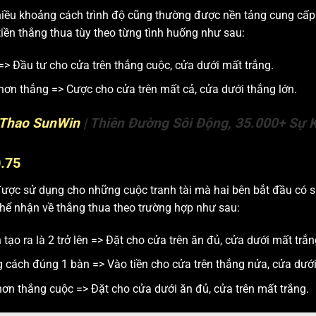
iều khoảng cách trình độ cũng thường được nền tảng cung cấp
tiền thắng thua tùy theo từng tình huống như sau:
> Đầu tư cho cửa trên thắng cuộc, cửa dưới mất trắng.
hơn thắng => Cược cho cửa trên mất cả, cửa dưới thắng lớn.
 Thao SunWin
| Thiên Đường Sôi Động, 35.000+ Sự 
0.75
được sử dụng cho những cuộc tranh tài mà hai bên bắt đầu có s
thể nhận về thắng thua theo trường hợp như sau:
tạo ra là 2 trở lên => Đặt cho cửa trên ăn đủ, cửa dưới mất trắn
cách đúng 1 bàn => Vào tiền cho cửa trên thắng nửa, cửa dướ
ơn thắng cuộc => Đặt cho cửa dưới ăn đủ, cửa trên mất trắng.