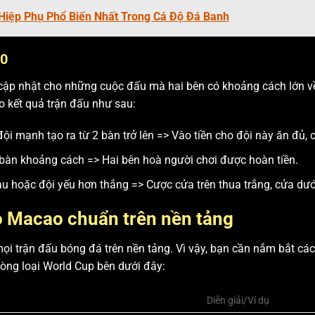
Hiệp Phụ Phổ Biến Nhất Trong Cá Độ Đá Banh
.0
 cập nhật cho những cuộc đấu mà hai bên có khoảng cách lớn v
o kết quả trận đấu như sau:
i mạnh tạo ra từ 2 bàn trở lên => Vào tiền cho đội này ăn đủ, 
 bàn khoảng cách => Hai bên hoà người chơi được hoàn tiền.
u hoặc đội yếu hơn thắng => Cược cửa trên thua trắng, cửa dướ
o Macao chuẩn trên nền tảng
ọi trận đấu bóng đá trên nền tảng. Vì vậy, bạn cần nắm bắt cách
vòng loại World Cup bên dưới đây:
Diễn giải/Ví dụ